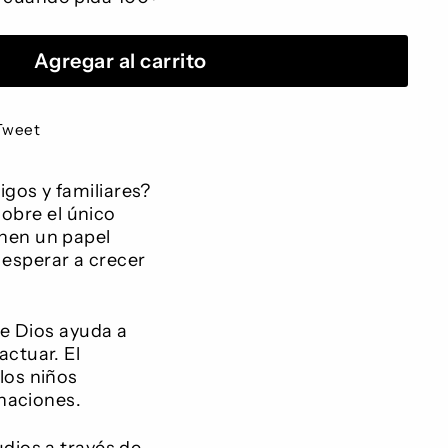
Agregar al carrito
artir
Compártelo
Tweet
en
book
Twitter
gos y familiares?
obre el único
enen un papel
esperar a crecer
de Dios ayuda a
ctuar. El
los niños
 naciones.