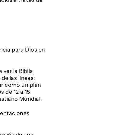
dios a través de
ncia para Dios en
 ver la Biblia
de las líneas:
sar como un plan
 de 12 a 15
istiano Mundial.
sentaciones
través de una