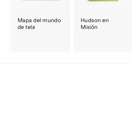
g
a
r
r
Mapa del mundo
Hudson en
a
de tela
Misión
l
l
c
a
r
r
r
r
i
i
t
t
o