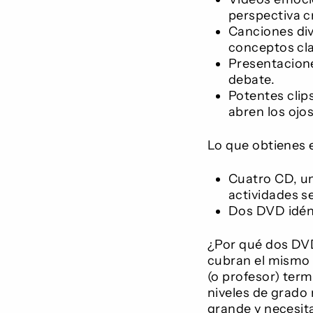
perspectiva c
Canciones div
conceptos cla
Presentacione
debate.
Potentes clip
abren los ojos
Lo que obtienes e
Cuatro CD, uno
actividades s
Dos DVD idén
¿Por qué dos DVD 
cubran el mismo m
(o profesor) ter
niveles de grado 
grande y necesit