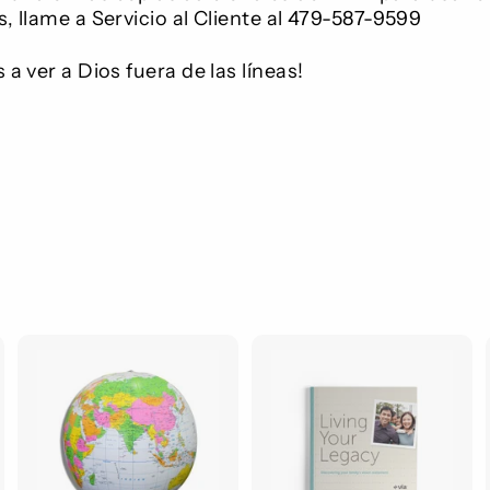
s, llame a Servicio al Cliente al 479-587-9599
 a ver a Dios fuera de las líneas!
A
A
g
g
r
e
e