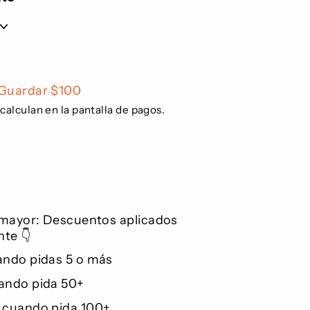
$89.95
Guardar $100
calculan en la pantalla de pagos.
 mayor: Descuentos aplicados
te 👇
ando pidas 5 o más
ando pida 50+
 cuando pida 100+