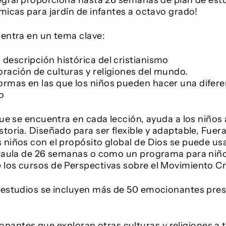
tegral proporciona hasta 26 semanas de plan de estu
micas para jardín de infantes a octavo grado!
centra en un tema clave:
 descripción histórica del cristianismo
loración de culturas y religiones del mundo.
formas en las que los niños pueden hacer una difere
o
que se encuentra en cada lección, ayuda a los niños a
toria. Diseñado para ser flexible y adaptable, Fuera 
 niños con el propósito global de Dios se puede u
l aula de 26 semanas o como un programa para niños
los cursos de Perspectivas sobre el Movimiento Cr
 estudios se incluyen más de 50 emocionantes pre
nantes que exploran otras culturas y religiones a 