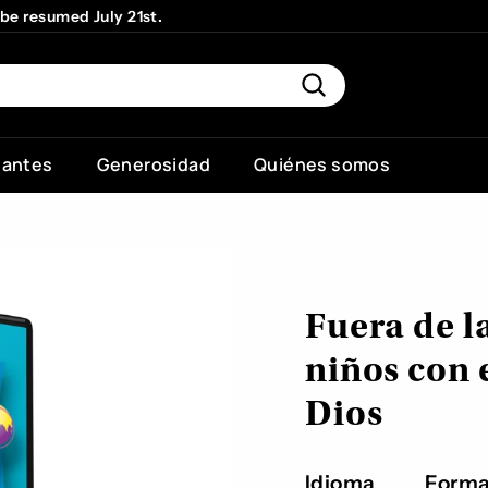
l be resumed July 21st.
 God" - William Carey
Buscar
iantes
Generosidad
Quiénes somos
Fuera de l
niños con 
Dios
Idioma
Forma