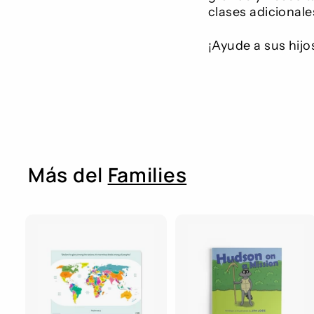
clases adicionale
¡Ayude a sus hijos
Más del
Families
A
g
r
r
e