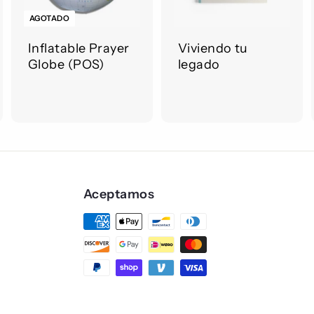
g
g
AGOTADO
a
a
r
Inflatable Prayer
Viviendo tu
a
a
Globe (POS)
legado
l
c
c
a
a
r
r
i
t
o
o
Aceptamos