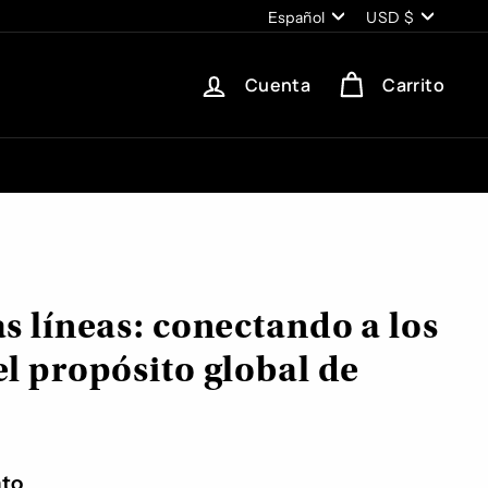
Idioma
Moneda
Español
USD $
Cuenta
Carrito
as líneas: conectando a los
el propósito global de
to