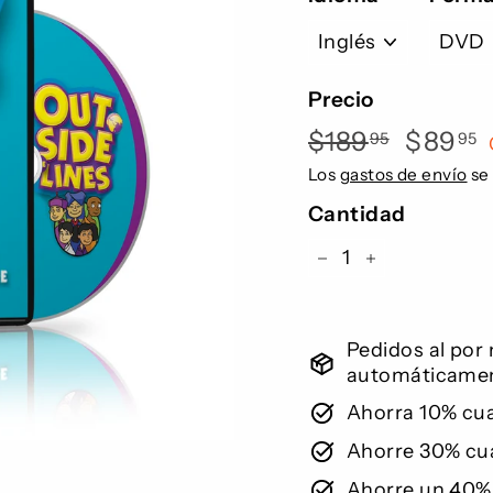
Precio
Precio
Precio
$189
$189.95
$89
95
95
habitual
de
Los
gastos de envío
se 
oferta
Cantidad
−
+
Pedidos al por
automáticamen
Ahorra 10% cu
Ahorre 30% cu
Ahorre un 40%